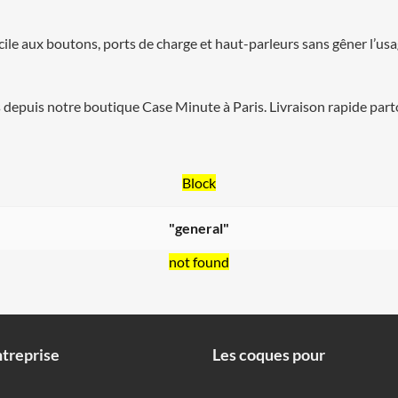
cile aux boutons, ports de charge et haut-parleurs sans gêner l’us
depuis notre boutique Case Minute à Paris. Livraison rapide part
Block
"general"
not found
treprise
Les coques pour