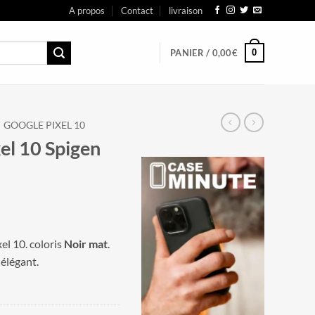
A propos
Contact
livraison
0
PANIER /
0,00
€
GOOGLE PIXEL 10
el 10 Spigen
el 10. coloris
Noir mat
.
 élégant.