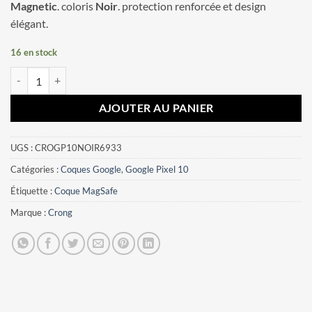
Magnetic
. coloris
Noir
. protection renforcée et design
élégant.
16 en stock
quantité de Coque Google Pixel 10 Hybrid Matte Magnetic Crong Noi
AJOUTER AU PANIER
UGS :
CROGP10NOIR6933
Catégories :
Coques Google
,
Google Pixel 10
Étiquette :
Coque MagSafe
Marque :
Crong