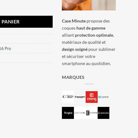
Ultra Hybrid Spigen Noir givré
Case Minute
propose des
 PANIER
coques
haut de gamme
alliant
protection optimale
,
matériaux de qualité et
16 Pro
design soigné
pour sublimer
et sécuriser votre
smartphone au quotidien.
MARQUES