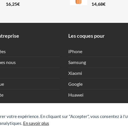
16,25
€
14,68
€
treprise
Les coques pour
ées
iPhone
es nous
Samsung
Xiaomi
ue
Google
te
Huawei
rer votre expérience. En cliquant sur "Accepter", vous consentez à l'u
analytiques.
En savoir plus