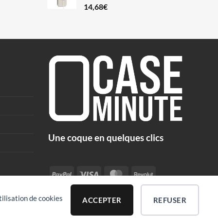
14,68
€
Une coque en quelques clics
PayPal
Visa
MasterCard
Revolut
tilisation de cookies
ACCEPTER
REFUSER