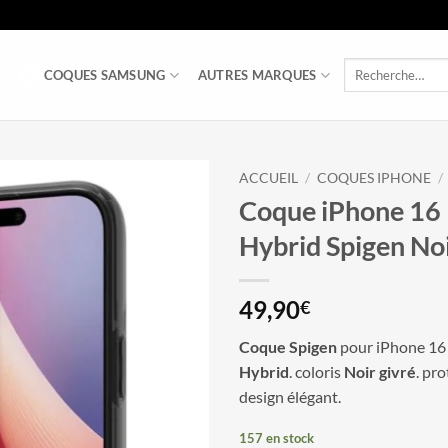
Recherche
COQUES SAMSUNG
AUTRES MARQUES
pour :
ACCUEIL
/
COQUES IPHONE
/
Coque iPhone 16 
Hybrid Spigen Noi
49,90
€
Coque Spigen
pour iPhone 16
Hybrid
. coloris
Noir givré
. pr
design élégant.
157 en stock