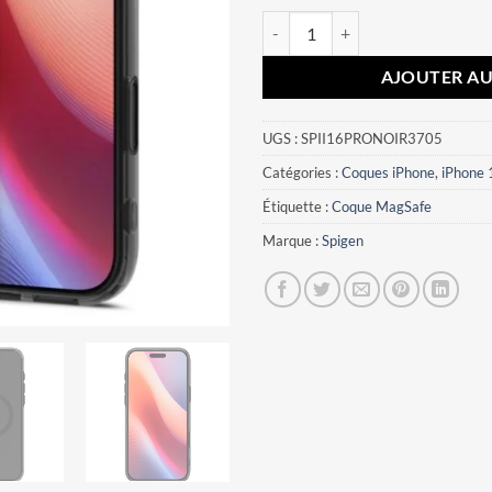
quantité de Coque iPhone 16 Pro 
AJOUTER AU
UGS :
SPII16PRONOIR3705
Catégories :
Coques iPhone
,
iPhone 
Étiquette :
Coque MagSafe
Marque :
Spigen