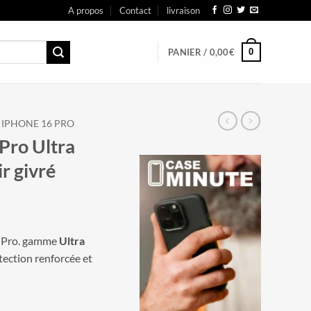
A propos
Contact
livraison
0
PANIER /
0,00
€
IPHONE 16 PRO
Pro Ultra
r givré
 Pro. gamme
Ultra
otection renforcée et