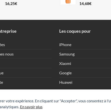
16,25
€
14,68
€
treprise
Les coques pour
ées
iPhone
es nous
Samsung
Xiaomi
ue
Google
te
Huawei
rer votre expérience. En cliquant sur "Accepter", vous consentez à l'u
analytiques.
En savoir plus