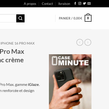
A propos
Contact
livraison
0
PANIER /
0,00
€
IPHONE 16 PRO MAX
 Pro Max
nc crème
 Pro Max. gamme
iGlaze
.
on renforcée et design