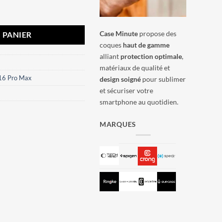
 Max iGlaze Moshi Blanc crème
Case Minute
propose des
 PANIER
coques
haut de gamme
alliant
protection optimale
,
matériaux de qualité et
16 Pro Max
design soigné
pour sublimer
et sécuriser votre
smartphone au quotidien.
MARQUES