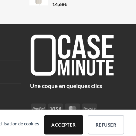
14,68
€
Une coque en quelques clics
PayPal
Visa
MasterCard
Revolut
tilisation de cookies
ACCEPTER
REFUSER