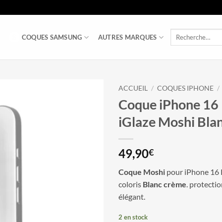
Recherche
COQUES SAMSUNG
AUTRES MARQUES
pour :
ACCUEIL
/
COQUES IPHONE
/
Coque iPhone 16
iGlaze Moshi Bla
49,90
€
Coque Moshi
pour iPhone 16
coloris
Blanc crème
. protecti
élégant.
2 en stock