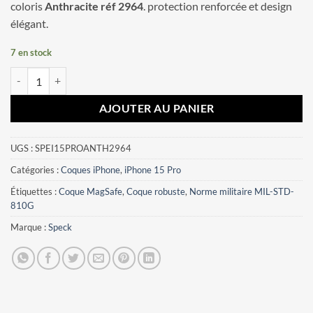
coloris
Anthracite réf 2964
. protection renforcée et design
élégant.
7 en stock
quantité de Coque iPhone 15 Pro Presidio2 Pro Speck Anthracite réf
AJOUTER AU PANIER
UGS :
SPEI15PROANTH2964
Catégories :
Coques iPhone
,
iPhone 15 Pro
Étiquettes :
Coque MagSafe
,
Coque robuste
,
Norme militaire MIL-STD-
810G
Marque :
Speck