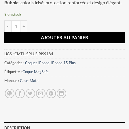
Bubble
. coloris
Irisé
. protection renforcée et design élégant.
9 en stock
quantité de Coque iPhone 15 Plus Soap Bubble Case-Mate Irisé
AJOUTER AU PANIER
UGS :
CMTI15PLUSIRIS9184
Catégories :
Coques iPhone
,
iPhone 15 Plus
Étiquette :
Coque MagSafe
Marque :
Case-Mate
DESCRIPTION