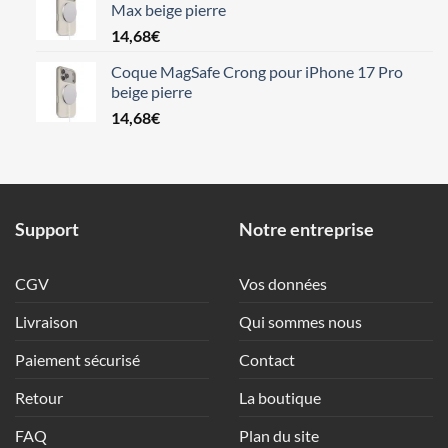
Max beige pierre
14,68
€
Coque MagSafe Crong pour iPhone 17 Pro
beige pierre
14,68
€
Support
Notre entreprise
CGV
Vos données
Livraison
Qui sommes nous
Paiement sécurisé
Contact
Retour
La boutique
FAQ
Plan du site