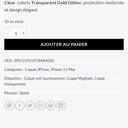
Clear
. coloris
Transparent Gold Glitter
. protection renforcée
et design élégant.
10 en stock
quantité de Coque iPhone 15 Plus Presidio Perfect-Clear Speck Transp
AJOUTER AU PANIER
UGS :
SPEI15PLUSTRAN4082
Catégories :
Coques iPhone
,
iPhone 15 Plus
Étiquettes :
Coque anti-jaunissement
,
Coque MagSafe
,
Coque
transparente
Marque :
Speck