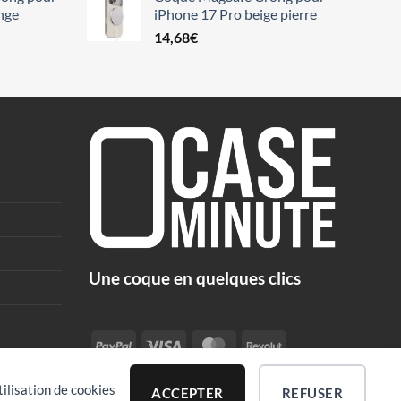
nge
iPhone 17 Pro beige pierre
14,68
€
Une coque en quelques clics
PayPal
Visa
MasterCard
Revolut
tilisation de cookies
ACCEPTER
REFUSER