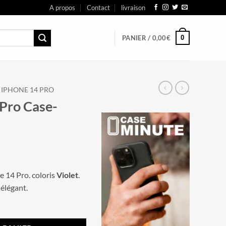
A propos
Contact
livraison
0
PANIER /
0,00
€
IPHONE 14 PRO
Pro Case-
 14 Pro. coloris
Violet
.
 élégant.