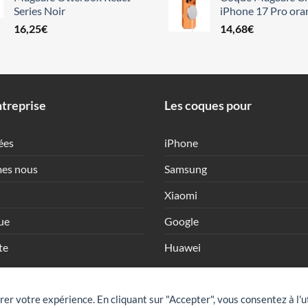
Series Noir
iPhone 17 Pro ora
16,25
€
14,68
€
treprise
Les coques pour
ées
iPhone
es nous
Samsung
Xiaomi
ue
Google
te
Huawei
rer votre expérience. En cliquant sur "Accepter", vous consentez à l'u