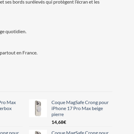
 ses bords surélevés qui protègent l’écran et les
age quotidien.
partout en France.
Pro Max
Coque MagSafe Crong pour
terbox
iPhone 17 Pro Max beige
pierre
14,68
€
ong pour
Coque MagSafe Crong pour