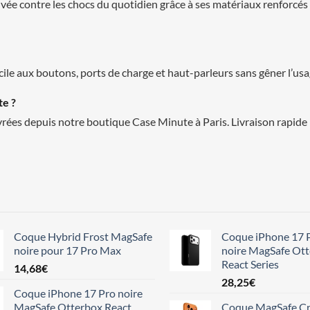
e contre les chocs du quotidien grâce à ses matériaux renforcés et
cile aux boutons, ports de charge et haut-parleurs sans gêner l’us
te ?
ées depuis notre boutique Case Minute à Paris. Livraison rapide 
Coque Hybrid Frost MagSafe
Coque iPhone 17 
noire pour 17 Pro Max
noire MagSafe Ot
React Series
14,68
€
28,25
€
Coque iPhone 17 Pro noire
MagSafe Otterbox React
Coque MagSafe Cr