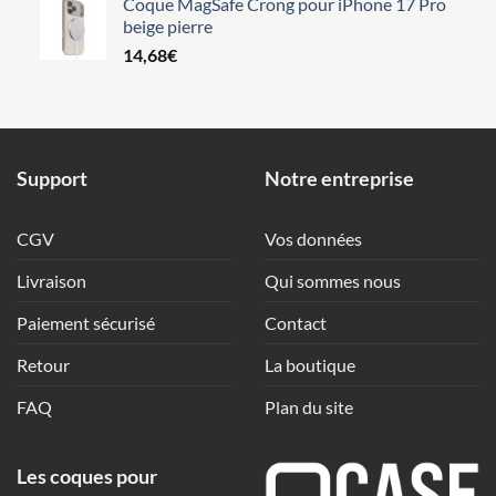
Coque MagSafe Crong pour iPhone 17 Pro
beige pierre
14,68
€
Support
Notre entreprise
CGV
Vos données
Livraison
Qui sommes nous
Paiement sécurisé
Contact
Retour
La boutique
FAQ
Plan du site
Les coques pour