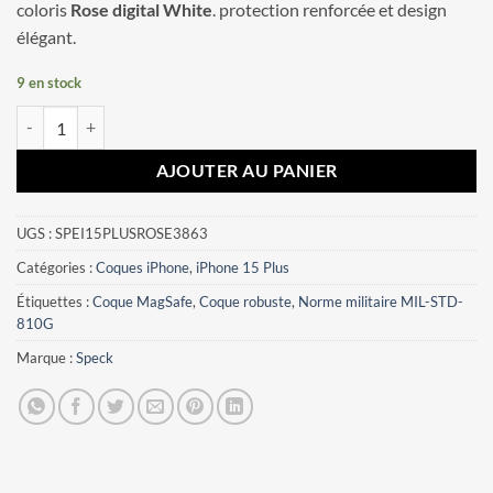
coloris
Rose digital White
. protection renforcée et design
élégant.
9 en stock
quantité de Coque iPhone 15 Plus Presidio2 Pro Speck Rose digital W
AJOUTER AU PANIER
UGS :
SPEI15PLUSROSE3863
Catégories :
Coques iPhone
,
iPhone 15 Plus
Étiquettes :
Coque MagSafe
,
Coque robuste
,
Norme militaire MIL-STD-
810G
Marque :
Speck