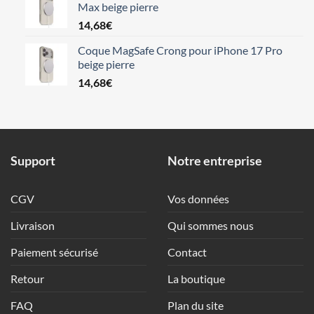
Max beige pierre
14,68
€
Coque MagSafe Crong pour iPhone 17 Pro
beige pierre
14,68
€
Support
Notre entreprise
CGV
Vos données
Livraison
Qui sommes nous
Paiement sécurisé
Contact
Retour
La boutique
FAQ
Plan du site